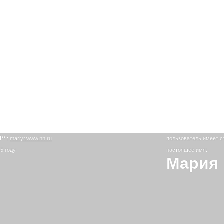
i**
:
mariyr.www.nn.ru
пользователь имеет с
5 году
настоящее имя:
Мария