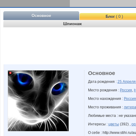
Основное
Блог
( 0 )
Шпионаж
Основное
Дата рождения :
25 Апрел
Место рождения :
Россия
,
Н
Место нахождения :
Россия
Место проживания :
литера
Любимые места : не указа
Интересы :
цветы
(392) ,
ор
О себе : http://www.stihi.ru/a