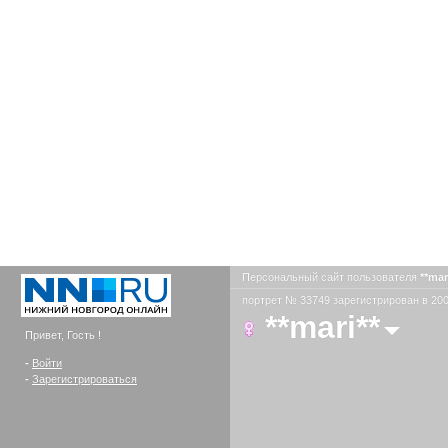
Персональный сайт пользователя
**mar
портрет № 33749 зарегистрирован в 200
**mari**
Привет, Гость !
-
Войти
-
Зарегистрироваться