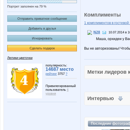
Портрет заполнен на 79 %
Комплименты
Отправить приватное сообщение
1 комплиментов в гостевой 
Добавить в друзья
N28
10.07.2014 в 1
Игнорировать
Маша, орхидеи у Вас 
Сделать подарок
Вы не авторизованы! Чтоб
Лютики-цветочки
популярность:
14687 место
Метки лидеров
рейтинг
3757
?
Привилегированный
пользователь
4
уровня
Интервью
Последние
фотогра